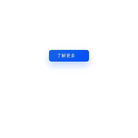
AI 板卡
精准洞察，智算无穷
了解更多
数据链
全域联接，稳定传输